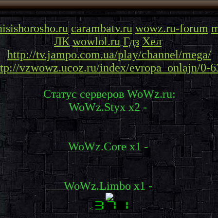
hisishorosho.ru
carambatv.ru
wowz.ru-forum
m
ЛК
wowlol.ru
Гдз
Хел
http://tv.jampo.com.ua/play/channel/mega/
ttp://vzwowz.ucoz.ru/index/evropa_onlajn/0-6
Статус серверов WoWz.ru:
WoWz.Styx x2 -
WoWz.Core x1 -
WoWz.Limbo x1 -
<