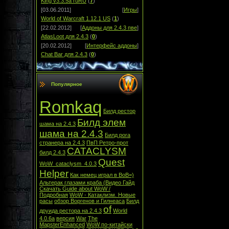
King v3.3.5a ruRU
(
7
)
[03.06.2011]
[
Игры
]
World of Warcraft 1.12.1 US
(
1
)
[22.02.2012]
[
Аддоны для 2.4.3 пве
]
AtlasLoot для 2.4.3
(
0
)
[20.02.2012]
[
Интерфейс аддоны
]
Chat Bar для 2.4.3
(
0
)
Популярное
Romkaq
Билд рестор
Билд элем
шама на 2.4.3
шама на 2.4.3
Билд рога
странера на 2.4.3
ПвП Ретро-прот
CATACLYSM
билд 2.4.3
Quest
WoW_cataclysm_4.0.3
Helper
Как немец играл в ВоВ=)
Альтерак глазами краба (Видео Гайд
Скачать Guide about WoW /
Подробная
WoW - Катаклизм. Новые
расы
обзор Воргенов и Гилнеаса
Билд
of
друида рестора на 2.4.3
World
4.0.6а
версия
War
The
MapsterEnhanced
WoW по-китайски