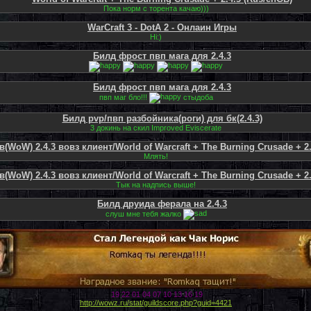
Пока норм с торента качаю)))
WarCraft 3 - DotA 2 - Онлаин Игры
Hi:)
Билд фрост пвп мага для 2.4.3
Билд фрост пвп мага для 2.4.3
пвп маг бло!!!
стыдоба
Билд pvp/пвп разбойника(роги) для бк(2.4.3)
3 докинь на скил Improved Eviscerate
(WoW) 2.4.3 вовз клиент/World of Warcraft + The Burning Crusade + 2
Млять!
(WoW) 2.4.3 вовз клиент/World of Warcraft + The Burning Crusade + 2
Тык на надпись выше!
Билд друида ферала на 2.4.3
слуш мне тебя жалко
19 22 01 04 07 10 13 16 19
http://wowz.ru/stat/guildscore.php?guid=4421