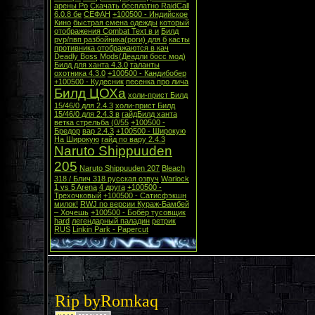
арены Ро
Скачать бесплатно RaidCall
6.0.8 бе
СЕФАН
+100500 - Индийское
Кино
быстрая смена одежды
который
отображения Combat Text в и
Билд
pvp/пвп разбойника(роги) для б
касты
противника отображаются в кач
Deadly Boss Mods(Деадли босс мод)
Билд для ханта 4.3.0
таланты
охотника 4.3.0
+100500 - Кандибобер
+100500 - Кудесник
песенка про лича
Билд ЦОХа
холи-прист Билд
15/46/0 для 2.4.3
холи-прист Билд
15/46/0 для 2.4.3 в
гайдБилд ханта
ветка стрельба (0/55
+100500 -
Бредор
вар 2.4.3
+100500 - Широкую
На Широкую
гайд по вару 2.4.3
Naruto Shippuuden
205
Naruto Shippuuden 207
Bleach
318 / Блич 318 русская озвуч
Warlock
1 vs 5 Arena
4 друга
+100500 -
Трехочковый
+100500 - Сатисфэкшн
милок!
RWJ по версии Кураж-Бамбей
– Хочешь
+100500 - Бобёр тусовщик
hard
легендарный паладин
ретрик
RUS
Linkin Park - Papercut
Rip by
Romkaq