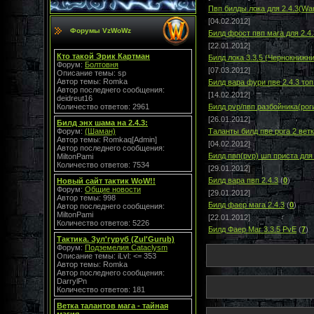
Пвп билды лока для 2.4.3(Warlo
[04.02.2012]
Форумы VzWoWz
Билд фрост пвп мага для 2.4.
[22.01.2012]
Кто такой Эрик Картман
Билд лока 3.3.5 (Чернокнижни
Форум:
Болтовня
[07.03.2012]
Описание темы: sp
Автор темы: Romka
Билд вара фури пве 2.4.3 топ
Автор последнего сообщения:
[14.02.2012]
deidreut16
Количество ответов: 2961
Билд pvp/пвп разбойника(роги
[26.01.2012]
Билд энх шама на 2.4.3:
Форум:
(Шаман)
Таланты билд пве рога 2 ветк
Автор темы: Romkaq[Admin]
[04.02.2012]
Автор последнего сообщения:
Билд пвп(pvp) шп приста для
MiltonPami
Количество ответов: 7534
[29.01.2012]
Билд вара пвп 2.4.3
(
0
)
Новый сайт тактик WoW!!
Форум:
Общие новости
[29.01.2012]
Автор темы: 998
Билд фаер мага 2.4.3
(
0
)
Автор последнего сообщения:
MiltonPami
[22.01.2012]
Количество ответов: 5226
Билд Фаер Маг 3.3.5 PvE
(
7
)
Тактика. Зул'гуруб (Zul'Gurub)
Форум:
Подземелия Cataclysm
Описание темы: iLvl: <= 353
Автор темы: Romka
Автор последнего сообщения:
DarrylPn
Количество ответов: 181
Ветка талантов мага - тайная