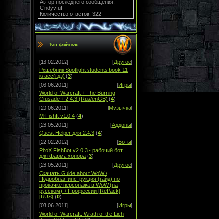
Автор последнего сообщения:
Cindyvfuf
Количество ответов: 322
Топ файлов
[13.02.2012]
[
Другое
]
Решебник Spotlight students book 11
класс(гдз)
(
3
)
[03.06.2011]
[
Игры
]
World of Warcraft + The Burning
Crusade + 2.4.3 (Rus/enGB)
(
4
)
[20.06.2011]
[
Музычка
]
MrFishIt v1.0.4
(
4
)
[28.05.2011]
[
Аддоны
]
Quest Helper для 2.4.3
(
4
)
[22.02.2012]
[
Боты
]
PiroX FishBot v2.0.3 - рабочий бот
для фарма хонора
(
3
)
[28.05.2011]
[
Другое
]
Скачать Guide about WoW /
Подробная инструкция (гайд) по
прокачке персонажа в WoW (на
русском) + Профессии [RePack]
[RUS]
(
0
)
[03.06.2011]
[
Игры
]
World of Warcraft: Wrath of the Lich