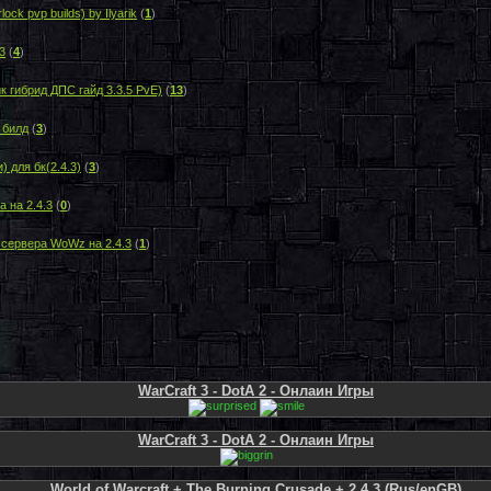
ck pvp builds) by Ilyarik
(
1
)
3
(
4
)
к гибрид ДПС гайд 3.3.5 PvE)
(
13
)
 билд
(
3
)
) для бк(2.4.3)
(
3
)
а на 2.4.3
(
0
)
 сервера WoWz на 2.4.3
(
1
)
WarCraft 3 - DotA 2 - Онлаин Игры
WarCraft 3 - DotA 2 - Онлаин Игры
World of Warcraft + The Burning Crusade + 2.4.3 (Rus/enGB)