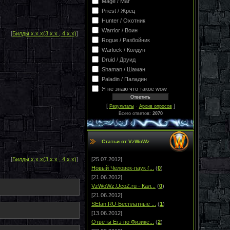
Mage / Маг
Priest / Жрец
Hunter / Охотник
Warrior / Воин
[
Билды х.х.х(3.х.х , 4.х.х)
]
Rogue / Разбойник
Warlock / Колдун
Druid / Друид
Shaman / Шаман
Paladin / Паладин
Я не знаю что такое wow
[
·
]
Результаты
Архив опросов
Всего ответов:
2070
Статьи от VzWoWz
[
Билды х.х.х(3.х.х , 4.х.х)
]
[25.07.2012]
Новый Человек-паук (...
(
0
)
[21.06.2012]
VzWoWz.UcoZ.ru - Кал...
(
0
)
[21.06.2012]
SEfan.RU-Бесплатные ...
(
1
)
[13.06.2012]
Ответы Егэ по Физике...
(
2
)