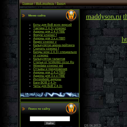
Главная
|
Мой профиль
|
Выход
maddyson.ru
t
Меню сайта
Боты для ВоВ всех версий
Тактики 2.4.3+ vzwowz
Аддоны для 2.4.3 ПВЕ
Форум vzwowz f
h
Аддоны для 3.х.х ПВП
Видео vzwowz v
Калькулятор арена-рейтинга
Скачать vzwowz f
Билды wow 2.4.3+ специально
от vzwowz
Калькулятор талантов
Статьи от VzWoWz.Ucoz.Ru
Wowdata vzwowz wd
Отзывы и предложения
Аддоны для 2.4.3 ПВП
Аддоны для 3.х.х ПВЕ
Интерфейс аддоны
Баги ВОВ 2.4.3+
Читы для ВоВ 2.4.3+
Поиск по сайту
[25.06.2012]