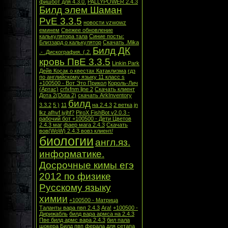
фишбот для 4.3.0.
PALLYPOWER 2.4.3
Билд элем Шаман
PvE 3.3.5
новости vzwowz
еминем
Свежее обновление
калькулятора тала
Синие посты:
Близзард о калькулятор
Скачать .Mika
Билд ДК
.- .Дискография. (.2.
кровь ПвЕ 3.3.5
Linkin Park
Дейв Косак о квестах Катаклизма
гдз
по английскому языку 11 класс s
+100500 - Вот Это Прикол
Король-Лич
(Артас)
crfxfnm ljne 2
Скачать клиент
Дота 2(Dota 2)
скачать ArkInventory
билд
3.3.2
5 )
11
на 2.4.3
2 ветка
jn
lkz afhvf jyjhf?
PiroX FishBot v2.0.3 -
рабочий бот
+100500 - Дети Цветов
2.4.3 маг
фаер мага 2.4.3
Скачать
вов(WoW) 2.4.3 вовз клиент/
биологии
англ.яз.
информатике.
Досрочные кимы егэ
2012 по физике
Русскому языку
химии
+100500 - Матрица
Таланты вара пвп 2.4.3
Ага!
+100500 -
Дирижабль
билд вара армса на 2.4.3
Пве билд армс вара 2.4.3
бил пала
шокера
Билд пвп ферала для сетапа