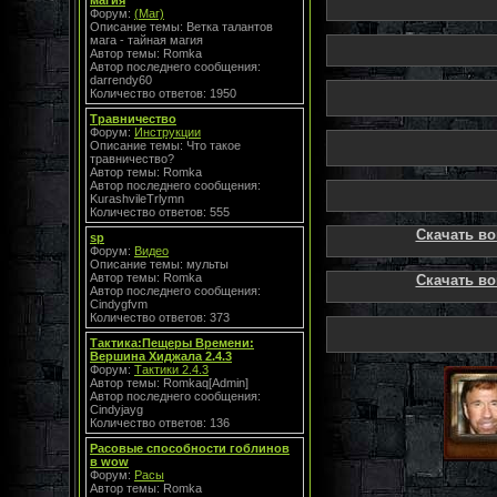
магия
Форум:
(Маг)
Описание темы: Ветка талантов
мага - тайная магия
Автор темы: Romka
Автор последнего сообщения:
darrendy60
Количество ответов: 1950
Травничество
Форум:
Инструкции
Описание темы: Что такое
травничество?
Автор темы: Romka
Автор последнего сообщения:
KurashvileTrlymn
Количество ответов: 555
Скачать вов
sp
Форум:
Видео
Описание темы: мульты
Автор темы: Romka
Скачать вов
Автор последнего сообщения:
Cindygfvm
Количество ответов: 373
Тактика:Пещеры Времени:
Вершина Хиджала 2.4.3
Форум:
Тактики 2.4.3
Автор темы: Romkaq[Admin]
Автор последнего сообщения:
Cindyjayg
Количество ответов: 136
Расовые способности гоблинов
в wow
Форум:
Расы
Автор темы: Romka