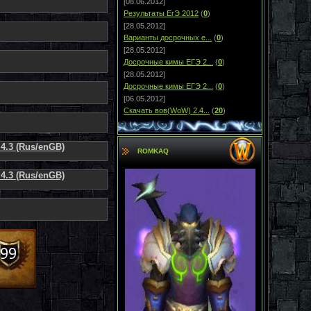
[08.06.2012]
Результаты ЕгЭ 2012
(
0
)
[28.05.2012]
Варианты досрочных е...
(
0
)
[28.05.2012]
Досрочные кимы ЕГЭ 2...
(
0
)
[28.05.2012]
Досрочные кимы ЕГЭ 2...
(
0
)
[06.05.2012]
Скачать вов(WoW) 2.4...
(
20
)
.4.3 (Rus/enGB)
ROMKAQ
.4.3 (Rus/enGB)