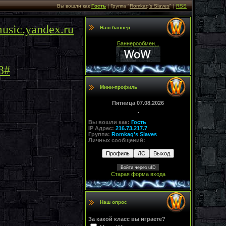
Вы вошли как
Гость
| Группа "
Romkaq's Slaves
" |
RSS
usic.yandex.ru
Наш баннер
Баннерообмен...
3#
Мини-профиль
Пятница 07.08.2026
Вы вошли как:
Гость
IP Адрес:
216.73.217.7
Группа:
Romkaq's Slaves
Личных сообщений:
Войти через uID
Старая форма входа
Наш опрос
За какой класс вы играете?