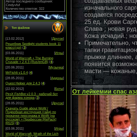
создаваемых веще
Автор последнего сообщения:
Cindyvfuf
изначального сарг
Количество ответов: 322
создается посред
25 ед. Крови Сар
Слава ; новая ру
Топ файлов
Кожа исчадий.; н
[13.02.2012]
[
Другое
]
Примечательно, ч
Решебник Spotlight students book 11
класс(гдз)
(
3
)
тапки гравитацио
[03.06.2011]
[
Игры
]
прыжки длиннее, 
World of Warcraft + The Burning
Crusade + 2.4.3 (Rus/enGB)
(
4
)
появится возможн
[20.06.2011]
[
Музычка
]
масти — кожаные,
MrFishIt v1.0.4
(
4
)
[28.05.2011]
[
Аддоны
]
...
Quest Helper для 2.4.3
(
4
)
[22.02.2012]
[
Боты
]
От лейкемии спас аз
PiroX FishBot v2.0.3 - рабочий бот
для фарма хонора
(
3
)
[28.05.2011]
[
Другое
]
Скачать Guide about WoW /
Подробная инструкция (гайд) по
прокачке персонажа в WoW (на
русском) + Профессии [RePack]
[RUS]
(
0
)
[03.06.2011]
[
Игры
]
World of Warcraft: Wrath of the Lich