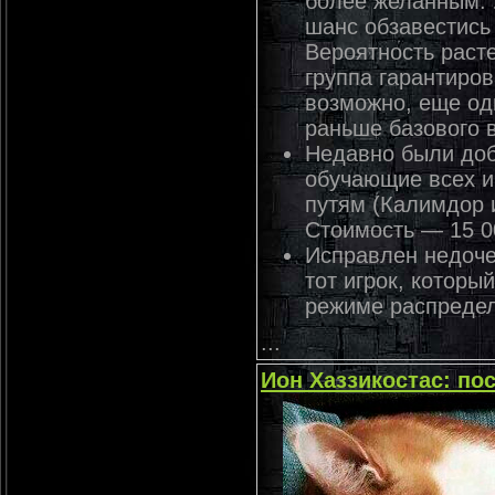
более желанным. 
шанс обзавестись
Вероятность расте
группа гарантиров
возможно, еще од
раньше базового 
Недавно были до
обучающие всех и
путям (Калимдор 
Стоимость — 15 0
Исправлен недочет
тот игрок, которы
режиме распредел
...
Ион Хаззикостас: п