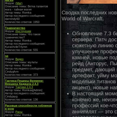
магия
Форум:
(Маг)
Описание темы: Ветка талантов
мага - тайная магия
Сводка последних нов
Автор темы: Romka
Автор последнего сообщения:
World of Warcraft.
darrendy60
Количество ответов: 1950
Травничество
Форум:
Инструкции
Обновление 7.3 б
Описание темы: Что такое
травничество?
сервера. Патч до
Автор темы: Romka
Автор последнего сообщения:
сюжетную линию с
KurashvileTrlymn
Количество ответов: 555
улучшение профес
sp
камней, новые по
Форум:
Видео
рейд (Анторус, П
Описание темы: мульты
Автор темы: Romka
предмет, дающий 
Автор последнего сообщения:
Cindygfvm
артефакт, уйму м
Количество ответов: 373
модельки титанов
Тактика:Пещеры Времени:
Вершина Хиджала 2.4.3
акцент), новые н
Форум:
Тактики 2.4.3
Автор темы: Romkaq[Admin]
В настоящий моме
Автор последнего сообщения:
Cindyjayg
конечно же, неизв
Количество ответов: 136
профессий кое-чт
Расовые способности гоблинов
в wow
аннигилят — это 
Форум:
Расы
Автор темы: Romka