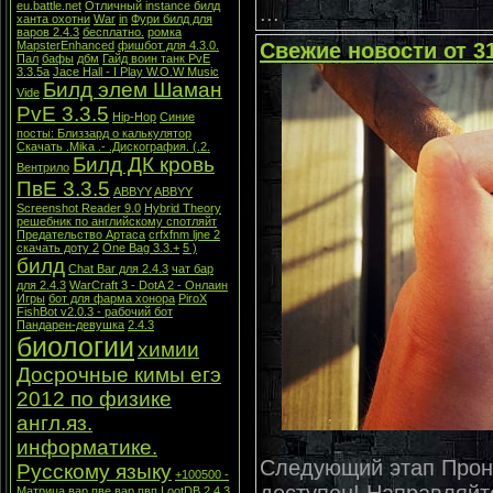
eu.battle.net
Отличный instance билд
...
ханта охотни
War
in
Фури билд для
варов 2.4.3
бесплатно.
ромка
MapsterEnhanced
фишбот для 4.3.0.
Свежие новости от 3
Пал
бафы
дбм
Гайд воин танк PvE
3.3.5a
Jace Hall - I Play W.O.W Music
Билд элем Шаман
Vide
PvE 3.3.5
Hip-Hop
Синие
посты: Близзард о калькулятор
Скачать .Mika .- .Дискография. (.2.
Билд ДК кровь
Вентрило
ПвЕ 3.3.5
ABBYY
ABBYY
Screenshot Reader 9.0
Hybrid Theory
решебник по английскому спотляйт
Предательство Артаса
crfxfnm ljne 2
скачать доту 2
One Bag 3.3.+
5 )
билд
Chat Bar для 2.4.3
чат бар
для 2.4.3
WarCraft 3 - DotA 2 - Онлаин
Игры
бот для фарма хонора
PiroX
FishBot v2.0.3 - рабочий бот
Пандарен-девушка
2.4.3
биологии
химии
Досрочные кимы егэ
2012 по физике
англ.яз.
информатике.
Следующий этап Прони
Русскому языку
+100500 -
Матрица
вар пве
вар пвп
LootDB 2.4.3