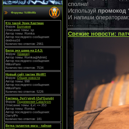
сполна!
Используй
промокод 
Форумы VzWoWz
И напиши операторам:
...
Кто такой Эрик Картман
Форум:
Болтовня
Описание темы: sp
Свежие новости: пат
Автор темы: Romka
Автор последнего сообщения:
deidreut16
Количество ответов: 2961
Билд энх шама на 2.4.3:
Форум:
(Шаман)
Автор темы: Romkaq[Admin]
Автор последнего сообщения:
MiltonPami
Количество ответов: 7534
Новый сайт тактик WoW!!
Форум:
Общие новости
Автор темы: 998
Автор последнего сообщения:
MiltonPami
Количество ответов: 5226
Тактика. Зул'гуруб (Zul'Gurub)
Форум:
Подземелия Cataclysm
Описание темы: iLvl: <= 353
Автор темы: Romka
Автор последнего сообщения:
DarrylPn
Количество ответов: 181
Ветка талантов мага - тайная