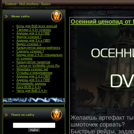
Главная
|
Мой профиль
|
Выход
Меню сайта
Осенний ценопад от D
Боты для ВоВ всех версий
Тактики 2.4.3+ vzwowz
Аддоны для 2.4.3 ПВЕ
Форум vzwowz f
Аддоны для 3.х.х ПВП
Видео vzwowz v
Калькулятор арена-рейтинга
Скачать vzwowz f
Билды wow 2.4.3+ специально
от vzwowz
Калькулятор талантов
Статьи от VzWoWz.Ucoz.Ru
Wowdata vzwowz wd
Отзывы и предложения
Аддоны для 2.4.3 ПВП
Аддоны для 3.х.х ПВЕ
Интерфейс аддоны
Баги ВОВ 2.4.3+
Читы для ВоВ 2.4.3+
Поиск по сайту
Желаешь артефакт ты 
шмоточек сорвать?
Быстрые рейды, зада