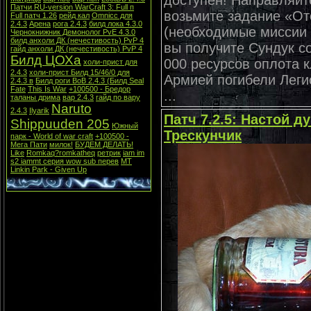
доступен! Направляйт
Патчи RU-version WarCraft 3: Full п
возьмите задание «От
Full патч 1.26
рейд кал
Omnicc для
2.4.3
Арена
рога 2.4.3
билд лока 4.3.0
(необходимые миссии 
Чернокнижник Демонолог PvE 4.3.0
билд анхоли ДК (нечестивость) PvP 4
вы получите Сундук с
гайд анхоли ДК (нечестивость) PvP 4
Билд ЦОХа
000 ресурсов оплота к
холи-прист для
2.4.3
холи-прист Билд 15/46/0 для
Армией погибели Леги
2.4.3 в
Билд роги ВоВ 2.4.3 (Билд Seal
Fate
This Is War
+100500 - Бредор
...
таланы дрима
вар 2.4.3
гайд по вару
Naruto
2.4.3
Ilyarik
Патч 7.2.5: Настой д
Shippuuden 205
Южный
Трескунчик
парк - World of war craft
+100500 -
Мега Пати
милок!
БУДЕМ ДЕЛАТЬ!
Like
Romkaq?romkatheq
ретрик
iam im
s2 iammt серия wow sub перев
MT
Linkin Park - Given Up