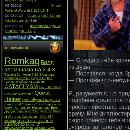
King v3.3.5a ruRU
(
7
)
[03.06.2011]
[
Игры
]
World of Warcraft 1.12.1 US
(
1
)
[22.02.2012]
[
Аддоны для 2.4.3 пве
]
AtlasLoot для 2.4.3
(
0
)
[20.02.2012]
[
Интерфейс аддоны
]
Chat Bar для 2.4.3
(
0
)
Популярное
Romkaq
— Откуда у тебя кров
Билд
из душа.
элем шама на 2.4.3
— Порезался, когда б
Тактика Зул'Аман 2.4.3
Билд рога
странера на 2.4.3
хидж 2.4.3
Все
— Приложи что-нибудь.
тактики и гайды на форуме
CATACLYSM
afk - The movie
Quest
Я, разумеется, не при
(русская озвучка) ч
Helper
подобное стало повтор
прот Рейдовый билд 2.4.3
Скачать VA / Лучшая 100ка Европы пл
просто перестала сво
WoW - Катаклизм. Новые расы
Билд
друида ферала на 2.4.3
Дуротар
World
врачу. Мне диагностир
of
of Warcraft: Cataclysm - Обзо
скоро понесут тебя вп
клиента
НОВЫЙ РЭП HORDE vs
ALLIANCE
4.0.6а
.нет
VA
очередь за талоном н
httpvzwowz.ucoz.ru
Blizzard : WoW