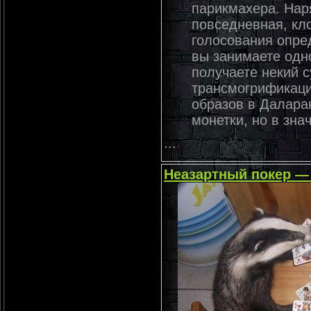
парикмахера. Нар
повседневная, кло
голосования опре
вы занимаете одно
получаете некий 
трансмогрификаци
образов в Далара
монетки, но в зна
...
Неазартный покер — 